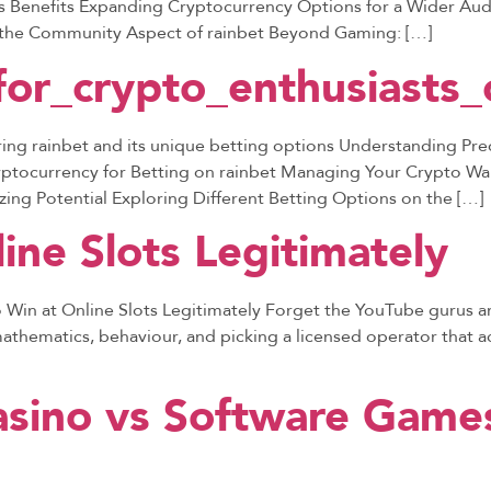
ts Benefits Expanding Cryptocurrency Options for a Wider Aud
g the Community Aspect of rainbet Beyond Gaming: […]
for_crypto_enthusiasts_
ring rainbet and its unique betting options Understanding Pr
ryptocurrency for Betting on rainbet Managing Your Crypto Wal
ing Potential Exploring Different Betting Options on the […]
ine Slots Legitimately
 Win at Online Slots Legitimately Forget the YouTube gurus an
mathematics, behaviour, and picking a licensed operator that a
sino vs Software Games