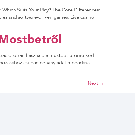
Which Suits Your Play? The Core Differences:
ables and software-driven games. Live casino
 Mostbetről
ztráció során használd a mostbet promo kód
trehozásához csupán néhány adat megadása
Next
→