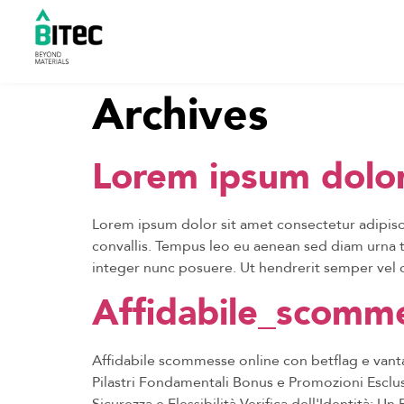
Archives
Lorem ipsum dolor
Lorem ipsum dolor sit amet consectetur adipiscin
convallis. Tempus leo eu aenean sed diam urna t
integer nunc posuere. Ut hendrerit semper vel cl
Affidabile_scomme
Affidabile scommesse online con betflag e vantagg
Pilastri Fondamentali Bonus e Promozioni Esclus
Sicurezza e Flessibilità Verifica dell'Identità: 