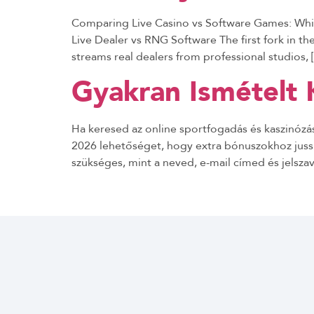
Comparing Live Casino vs Software Games: Whic
Live Dealer vs RNG Software The first fork in th
streams real dealers from professional studios, 
Gyakran Ismételt 
Ha keresed az online sportfogadás és kaszinózá
2026 lehetőséget, hogy extra bónuszokhoz juss
szükséges, mint a neved, e-mail címed és jelsz