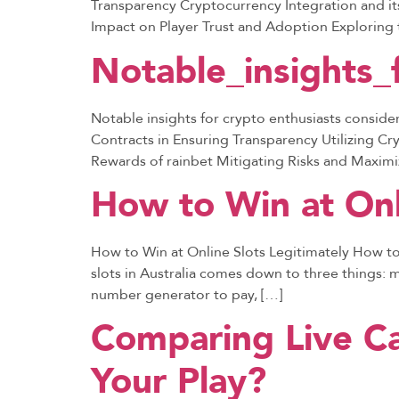
Transparency Cryptocurrency Integration and i
Impact on Player Trust and Adoption Explorin
Notable_insights_
Notable insights for crypto enthusiasts conside
Contracts in Ensuring Transparency Utilizing C
Rewards of rainbet Mitigating Risks and Maximiz
How to Win at Onl
How to Win at Online Slots Legitimately How to
slots in Australia comes down to three things: 
number generator to pay, […]
Comparing Live Ca
Your Play?