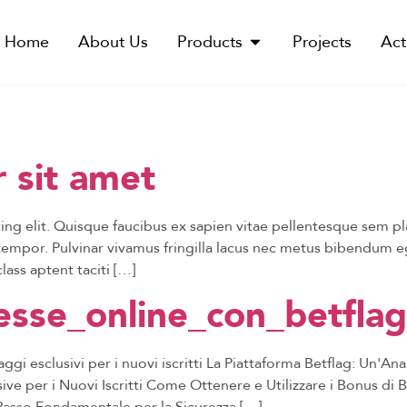
Home
About Us
Products
Projects
Act
 sit amet
g elit. Quisque faucibus ex sapien vitae pellentesque sem plac
empor. Pulvinar vivamus fringilla lacus nec metus bibendum ege
ass aptent taciti […]
sse_online_con_betflag_
i esclusivi per i nuovi iscritti La Piattaforma Betflag: Un'Anal
ive per i Nuovi Iscritti Come Ottenere e Utilizzare i Bonus d
Un Passo Fondamentale per la Sicurezza […]