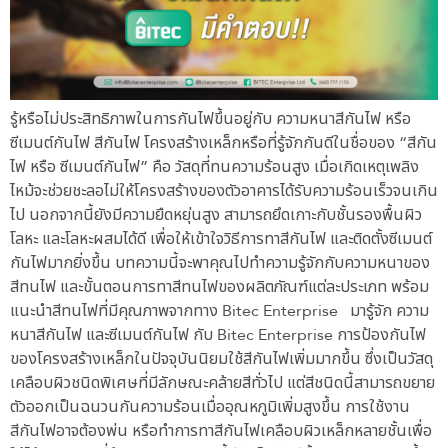
รู้หรือไม่ประสิทธิภาพในการกันไฟขึ้นอยู่กับ ความหนาสีกันไฟ หรือ
ซีเมนต์กันไฟ สีกันไฟ โครงสร้างเหล็กหรือที่รู้จักกันดีในชื่อของ “สีกัน
ไฟ หรือ ซีเมนต์กันไฟ” คือ วัสดุที่ทนความร้อนสูง เมื่อเกิดเหตุเพลิง
ไหม้จะช่วยชะลอไม่ให้โครงสร้างของตัวอาคารได้รับความร้อนเร็วจนเกิน
ไป นอกจากนี้ยังมีความยืดหยุ่นสูง สามารถยึดเกาะกับชั้นรองพื้นผิว
โลหะ และโลหะผสมได้ดี เพื่อให้เข้าใจวิธีการทาสีกันไฟ และติดตั้งซีเมนต์
กันไฟมากยิ่งขึ้น บทความนี้จะพาคุณไปทำความรู้จักกับความหนาของ
สีทนไฟ และขั้นตอนการทาสีทนไฟของผลิตภัณฑ์แต่ละประเภท พร้อม
แนะนำสีทนไฟที่มีคุณภาพจากทาง Bitec Enterprise มารู้จัก ความ
หนาสีกันไฟ และซีเมนต์กันไฟ กับ Bitec Enterprise การป้องกันไฟ
ของโครงสร้างเหล็กในปัจจุบันนิยมใช้สีกันไฟเพิ่มมากขึ้น ซึ่งเป็นวัสดุ
เคลือบผิวชนิดพิเศษที่มีลักษณะคล้ายสีทั่วไป แต่สีชนิดนี้สามารถขยาย
ตัวออกเป็นฉนวนกันความร้อนเมื่ออุณหภูมิเพิ่มสูงขึ้น การใช้งาน
สีกันไฟอาจต้องพ่น หรือทำการทาสีกันไฟเคลือบผิวเหล็กหลายชั้นเพื่อ