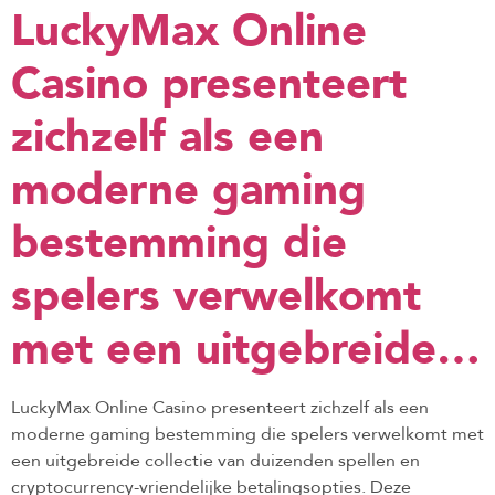
LuckyMax Online
Casino presenteert
zichzelf als een
moderne gaming
bestemming die
spelers verwelkomt
met een uitgebreide…
LuckyMax Online Casino presenteert zichzelf als een
moderne gaming bestemming die spelers verwelkomt met
een uitgebreide collectie van duizenden spellen en
cryptocurrency-vriendelijke betalingsopties. Deze