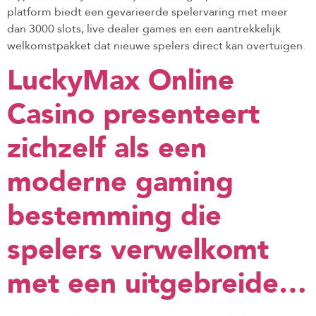
platform biedt een gevarieerde spelervaring met meer
dan 3000 slots, live dealer games en een aantrekkelijk
welkomstpakket dat nieuwe spelers direct kan overtuigen.
LuckyMax Online
Casino presenteert
zichzelf als een
moderne gaming
bestemming die
spelers verwelkomt
met een uitgebreide…