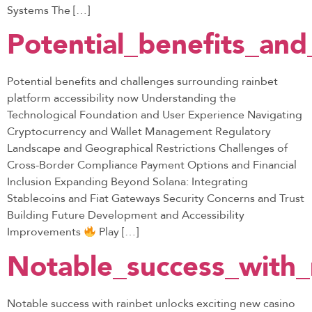
Systems The […]
Potential_benefits_and
Potential benefits and challenges surrounding rainbet
platform accessibility now Understanding the
Technological Foundation and User Experience Navigating
Cryptocurrency and Wallet Management Regulatory
Landscape and Geographical Restrictions Challenges of
Cross-Border Compliance Payment Options and Financial
Inclusion Expanding Beyond Solana: Integrating
Stablecoins and Fiat Gateways Security Concerns and Trust
Building Future Development and Accessibility
Improvements
Play […]
Notable_success_with_r
Notable success with rainbet unlocks exciting new casino