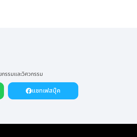
ัตยกรรมและวิศวกรรม
แชทเฟสบุ๊ค